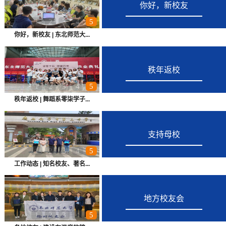
你好，新校友
1
2
3
4
5
你好，新校友 | 东北师范大...
秩年返校
1
2
3
4
5
秩年返校 | 舞蹈系零柒学子...
支持母校
1
2
3
4
5
工作动态 | 知名校友、著名...
地方校友会
1
2
3
4
5