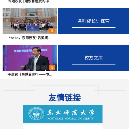
各地校友 | 建设有温度的锦...
名师成长训练营
1
2
3
4
5
“hello，东师校友”名师成...
校友文库
1
2
3
4
5
于洪君《与世界同行一一中...
友情链接