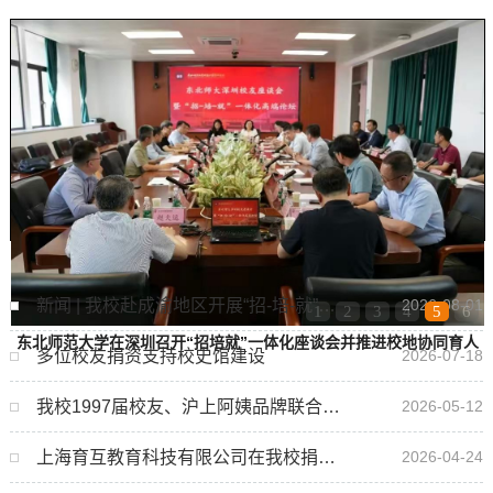
新闻 | 我校赴成渝地区开展“招-培-就”一体化走访...
2026-08-01
1
2
3
4
5
6
东北师范大学在深圳召开“招培就”一体化座谈会并推进校地协同育人
多位校友捐资支持校史馆建设
2026-07-18
合作
1
2
3
我校1997届校友、沪上阿姨品牌联合创始人周蓉蓉回...
2026-05-12
上海育互教育科技有限公司在我校捐资设立教育发展基金
2026-04-24